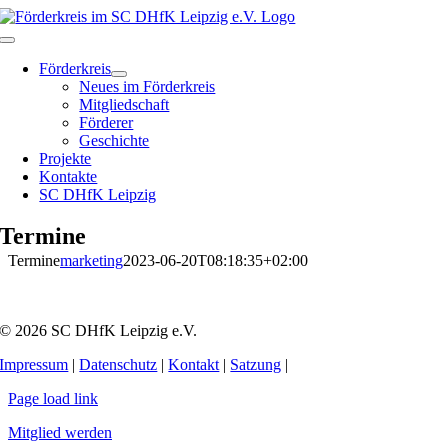
Zum
Inhalt
Toggle
springen
Navigation
Förderkreis
Neues im Förderkreis
Mitgliedschaft
Förderer
Geschichte
Projekte
Kontakte
SC DHfK Leipzig
Termine
Termine
marketing
2023-06-20T08:18:35+02:00
© 2026 SC DHfK Leipzig e.V.
Impressum
|
Datenschutz
|
Kontakt
|
Satzung
|
Page load link
Mitglied werden